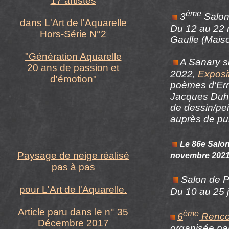
17 artistes
ème
3
Salon 
dans
L'Art de l'Aquarelle
Du 12 au 22 
Hors-Série N°2
Gaulle (Maiso
"Génération Aquarelle
A Sanary s
20 ans de passion et
2022
,
Exposi
d'émotion"
poèmes d'
Er
Jacques
Duh
de dessin/pe
auprès de pub
Le 86e Salon
Paysage de neige réalisé
novembre 202
pas à pas
Salon de P
pour
L'Art de l'Aquarelle.
Du 10 au 25 j
Article paru dans le n° 35
ème
6
Rencon
Décembre 2017
organisée pa