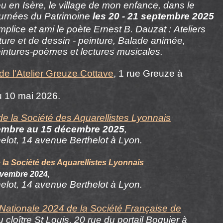
 en Isère, le village de mon enfance, dans le
urnées du Patrimoine
les 20 - 21 septembre 2025
plice et ami le poète Ernest B. Dauzat :
Ateliers
iture et de dessin - peinture, Balade animée,
intures-poèmes et lectures musicales.
de l'Atelier Greuze Cottave
, 1 rue Greuze à
au 10 mai 2026
.
e la Société des Aquarellistes Lyonnais
embre
au 15 décembre
2025
,
elot, 14 avenue Berthelot à Lyon
.
 la Société des Aquarellistes Lyonnais
vembre 2024
,
elot, 14 avenue Berthelot à Lyon
.
 Nationale 2024 de la Société Française de
u cloître St Louis, 20 rue du portail Boquier à