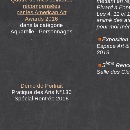
mettant en r
récompensées
Eluard à Fon
par les
American Art
Les 4, 11 et
Awards 2016
animé des ate
dans la catégorie
pour moi-mê
Aquarelle - Personnages
Exposition 
Espace Art & 
2019
ème
5
Renco
Salle des Cl
Démo de Portrait
Pratique des Arts N°130
Spécial Rentrée 2016