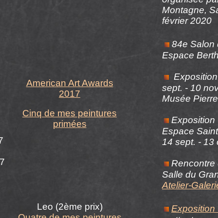
Montagne,
Sa
février 2020
84e Salon 
Espace Berth
Expositio
American Art Awards
sept. - 10 no
2017
Musée Pierre
Cinq de mes peintures
Exposition 
primées
Espace Saint
7
14 sept. - 13
17
Rencontre 
Salle du Gran
Atelier-Gale
Leo (2ème prix)
Exposition
Quatre de mes peintures