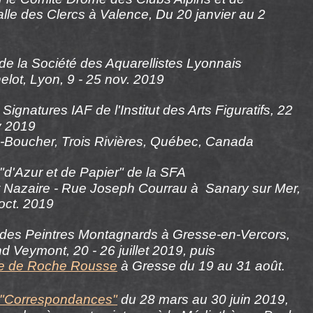
lle des Clercs à Valence, D
u 20 janvier au 2
de la Société des Aquarellistes Lyonnais
elot, Lyon,
9 - 25 nov. 2019
n Signatures IAF
de l'Institut des Arts Figuratifs,
22
v
2019
-Boucher, Trois Rivières, Québec, Canada
"d'Azur et de Papier" de la SFA
 Nazaire - Rue Joseph Courrau à Sanary sur Mer,
 oct. 2019
des Peintres Montagnards à Gresse-en-Vercors,
d Veymont, 20 - 26 juillet 2019, puis
rie de Roche Rousse
à Gresse
du 19 au 31 août
.
 "Correspondances"
du 28 mars au 30 juin 2019,