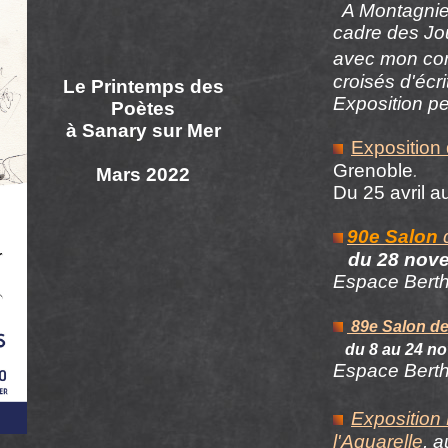
A Montagnieu
cadre des Jo
avec mon com
croisés d'écr
Le Printemps des
Exposition pe
Poètes
à Sanary sur Mer
Exposition 
Grenoble
.
Mars 2022
Du 25 avril 
90e Salon
d
du 28 nov
Espace Berth
89e Salon de
du 8 au 24 no
Espace Berth
Exposition
l'Aquarelle
, a