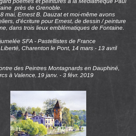
egard poèmes et peintures à la Médiathèque Paul
taine près de Grenoble.
 18 mai, Ernest B. Dauzat et moi-même
avons
liers, d'écriture pour Ernest, de dessin / peinture
me, dans
trois
lieux
emblématiques de Fontaine
.
jumelée SFA - Pastellistes de France
Liberté, Charenton le Pont, 14 mars - 13 avril
ntre des Peintres Montagnards en Dauphiné,
ercs à Valence
19 janv. - 3 févr. 2019
,