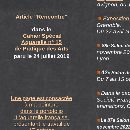
Avignon, du 
Article "Rencontre"
Exposition
Grenoble
.
dans le
Du 27 avril a
Cahier Spécial
Aquarelle n° 15
88e Salon de
de Pratique des Arts
novembre 2
paru le 24 juillet 2019
Lyon
.
42
e Salon d
Du 7 au 15 o
Dans le cad
Une page est consacrée
Société Franç
à ma peinture
animations, Ch
dans le portofolio
"L'aquarelle française"
Le 87e Salon
présentant le travail de
novembre 202