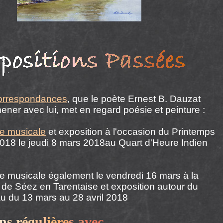
Correspondances
, que le poète Ernest B. Dauzat
mener avec lui, met en regard poésie et peinture :
re musicale
et exposition à l'occasion du Printemps
018 le jeudi 8 mars 2018au Quart d'Heure Indien
 musicale également le vendredi 16 mars à la
 de Séez en Tarentaise
et exposition
autour du
au du 13 mars au 28 avril 2018
n
s
r
é
g
u
l
iè
re
s
a
ve
c