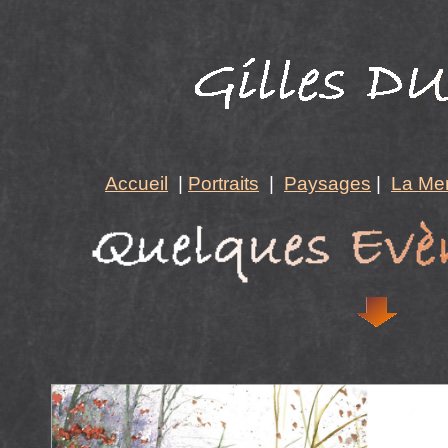
Accueil
|
Portraits
|
Paysages
|
La Me