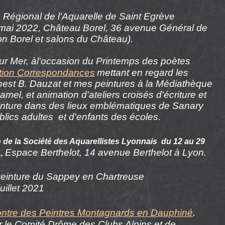
Régional de l'Aquarelle de Saint Egrève
mai 2022, Château Borel, 36 avenue Général de
n Borel et salons du Château).
ur Mer, àl'occasion du Printemps des poètes
tion Correspondances
mettant en regard les
nest B. Dauzat
et mes peintures à la
Médiathèque
amel
,
et animation d'ateliers croisés d'écriture et
inture dans des lieux emblématiques de Sanary
lics adultes et d'enfants des écoles.
 de la Société des Aquarellistes Lyonnais du 12 au 29
Espace Berthelot, 14 avenue Berthelot à Lyon
.
1
,
einture du Sappey en Chartreuse
uillet 2021
tre des Peintres Montagnards en Dauphiné
,
r le Comité Drôme des Clubs Alpins et de