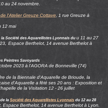
10 au 24 novembre.
 de l'Atelier Greuze Cottave
, 1 rue Greuze à
u 12 mai
u 11 au 27
 la Société des Aquarellistes Lyonnais du
023
Espace Berthelot, 14 avenue Berthelot à
,
es Peintres Savoyards
ctobre 2023 à l’AGORA de Bonneville (74)
re de la Biennale d'Aquarelle de
Brioude, l
a
aise d'Aquarelle a fêté ses 20 ans
: Exposition et
apelle de la Visitation 12 - 26 juillet
 de la
Société des Aquarellistes Lyonnais
du 12 au 28
, Espace Berthelot, 14 avenue Berthelot à Lyon
.
2