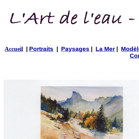
Accueil
|
Portraits
|
Paysages
|
La Mer
|
Modèl
Co