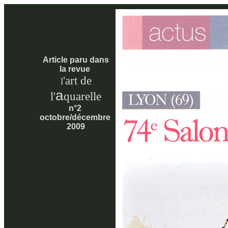
Article paru dans
la revue
'
art de
l
a
l'
quarelle
n°2
octobre/décembre
2009