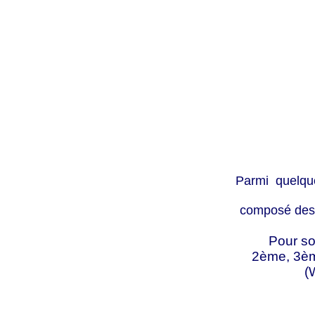
Parmi quelque
composé des 
Pour son
2ème, 3èm
(