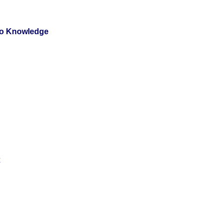
o Knowledge
x