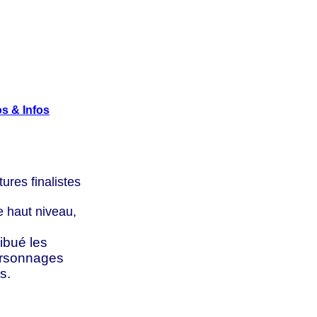
s & Infos
res finalistes
 haut niveau,
ribué les
rsonnages
s.